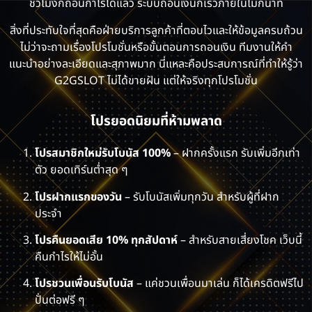
ชั่วโมงก็ถอนกำไรได้แล้ว ระบบถอนเงินก็เร็วภายในไม่กี่นาที
สิ่งที่ประทับใจที่สุดคือฝ่ายบริการลูกค้าที่ตอบไวและให้ข้อมูลครบถ้วน
ไม่ว่าจะถามเรื่องโปรโมชั่นหรือขั้นตอนการถอนเงิน ทีมงานให้คำ
แนะนำอย่างละเอียดและสุภาพมาก นี่แหละคือประสบการณ์ที่ทำให้รู้ว่า
G2GSLOT ไม่ได้ขายฝัน แต่ให้จริงทุกโปรโมชั่น
โปรยอดนิยมที่ห้ามพลาด
โปรสมาชิกใหม่รับโบนัส 100%
– ฝากครั้งแรก รับเพิ่มอีกเท่า
ตัว ยอดเทิร์นต่ำสุด ๆ
โปรฝากแรกของวัน
– รับโบนัสเพิ่มทุกวัน สำหรับผู้ที่ฝาก
ประจำ
โปรคืนยอดเสีย 10% ทุกสัปดาห์
– สำหรับสายเสี่ยงโชค เว็บนี้
คืนกำไรให้ไม่อั้น
โปรชวนเพื่อนรับโบนัส
– แค่ชวนเพื่อนมาเล่น ก็ได้เครดิตฟรีไป
ปั่นต่อฟรี ๆ