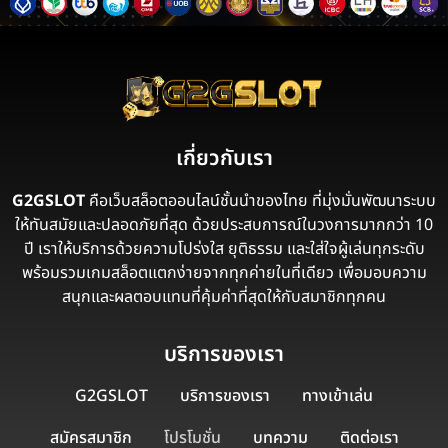
เกี่ยวกับเรา
G2GSLOT
คือเว็บสล็อตออนไลน์ชั้นนำของไทย ที่มุ่งมั่นพัฒนาระบบ
ให้ทันสมัยและปลอดภัยที่สุด ด้วยประสบการณ์ในวงการมากกว่า 10
ปี เราให้บริการด้วยความโปร่งใส ยุติธรรม และใส่ใจผู้เล่นทุกระดับ
พร้อมรวมเกมสล็อตแตกง่ายจากทุกค่ายในที่เดียว เพื่อมอบความ
สนุกและผลตอบแทนที่คุ้มค่าที่สุดให้กับสมาชิกทุกคน
บริการของเรา
G2GSLOT
บริการของเรา
ทางเข้าเล่น
สมัครสมาชิก
โปรโมชั่น
บทความ
ติดต่อเรา