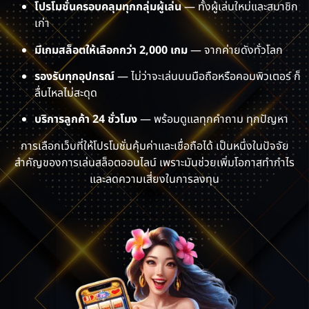
โปรโมชั่นครอบคลุมทุกกลุ่มผู้เล่น
— ทั้งผู้เล่นใหม่และสมาชิก
เก่า
มีเกมสล็อตให้เลือกกว่า 2,000 เกม
— จากค่ายดังทั่วโลก
รองรับทุกอุปกรณ์
— ไม่ว่าจะเล่นบนมือถือหรือคอมพิวเตอร์ ก็
ลื่นไหลไม่สะดุด
บริการลูกค้า 24 ชั่วโมง
— พร้อมดูแลทุกคำถาม ทุกปัญหา
การเลือกเว็บที่ให้โปรโมชั่นคุ้มค่าและเชื่อถือได้ เป็นหนึ่งในปัจจัย
สำคัญของการเล่นสล็อตออนไลน์ เพราะมันช่วยเพิ่มโอกาสทำกำไร
และลดความเสี่ยงในการลงทุน