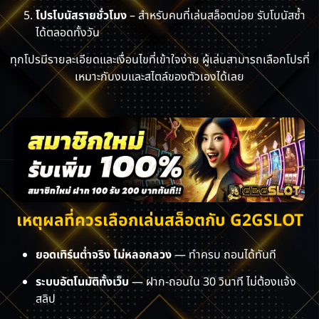
โปรโบนัสรายชั่วโมง
– สำหรับคนที่เล่นสล็อตบ่อย รับโบนัสซ้ำ
ได้ตลอดทั้งวัน
ทุกโปรมีรายละเอียดและเงื่อนไขที่เข้าใจง่าย ผู้เล่นสามารถเลือกโปรที่
เหมาะกับงบและสไตล์ของตัวเองได้เลย
เหตุผลที่ควรเลือกเล่นสล็อตกับ G2GSLOT
ยอดเทิร์นต่ำจริง ไม่หลอกลวง
— ทำครบ ถอนได้ทันที
ระบบอัตโนมัติทั้งเว็บ
— ฝาก-ถอนใน 30 วินาที ไม่ต้องแจ้ง
สลิป