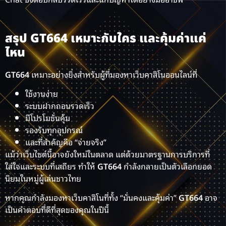
สรุป GT664 เหมาะกับใคร และคุ้มค่าแค่
ไหน
GT664
เหมาะอย่างยิ่งสำหรับผู้ที่มองหาเว็บคาสิโนออนไลน์ที่
ใช้งานง่าย
ระบบฝากถอนรวดเร็ว
มีโปรโมชั่นคุ้ม
รองรับทุกอุปกรณ์
และที่สำคัญคือ “จ่ายจริง”
แม้ว่าเว็บไซต์นี้อาจยังใหม่ในตลาด แต่ด้วยมาตรฐานการบริการที่
ใส่ใจและระบบที่เสถียร ทำให้
GT664
กำลังกลายเป็นตัวเลือกยอด
นิยมในหมู่ผู้เล่นชาวไทย
หากคุณกำลังมองหาเว็บคาสิโนที่ทั้ง “มั่นคงและคุ้มค่า”
GT664
อาจ
เป็นคำตอบที่ดีที่สุดของคุณในปีนี้