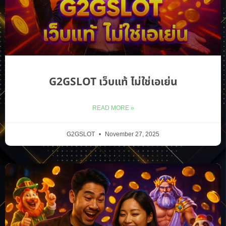
G2GSLOT เว็บแท้ ไม่ใช่เอเย่น
READ MORE »
G2GSLOT
November 27, 2025