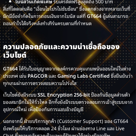
โบนัสวันเกิดพิเศษ
รับเครดิตฟรีสูงสุดถึง 500 บาท
สิ่งที่โดดเด่นคือ “เงื่อนไขโปรไม่ซับซ้อน” ซึ่งแตกต่างจากหลายเว็บที่
มักมีข้อจำกัดในการถอนเงินจากโบนัส แต่ที่
GT664
ผู้เล่นสามารถ
ถอนกำไรได้จริงหลังทำเทิร์นครบตามที่กำหนด
ความปลอดภัยและความน่าเชื่อถือของ
เว็บไซต์
GT664
ได้รับใบอนุญาตจากองค์กรควบคุมเกมพนันออนไลน์ในต่าง
ประเทศ เช่น
PAGCOR
และ
Gaming Labs Certified
ซึ่งยืนยันว่า
ทุกเกมผ่านการตรวจสอบความโปร่งใส
เว็บไซต์ยังมีระบบ
SSL Encryption 256-bit
ป้องกันข้อมูลส่วนตัว
ของสมาชิกไม่ให้รั่วไหล อีกทั้งยังมีระบบตรวจสอบการเข้าสู่ระบบจาก
อุปกรณ์ใหม่ เพื่อป้องกันการแอบอ้างบัญชี
นอกจากนี้ ฝ่ายบริการลูกค้า (Customer Support) ของ GT664
ยังพร้อมให้บริการตลอด 24 ชั่วโมง ผ่านช่องทาง Line และ Live
Chat ซึ่งตอบกลับรวดเร็วและแก้ปัญหาได้อย่างมืออาชีพ