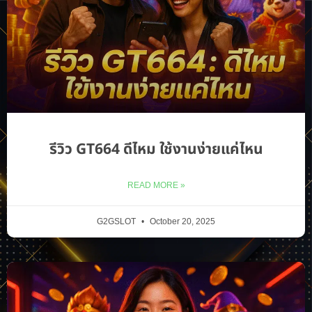
รีวิว GT664 ดีไหม ใช้งานง่ายแค่ไหน
READ MORE »
G2GSLOT
October 20, 2025