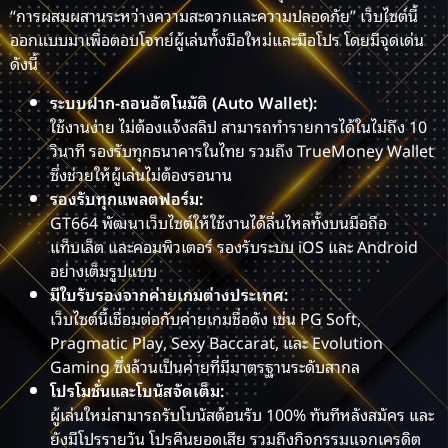
“การผสมผสานระหว่างความสะดวกและความปลอดภัย” เว็บไซต์นี้
ออกแบบมาเพื่อตอบโจทย์ผู้เล่นทั้งมือใหม่และมือโปร โดยมีจุดเด่น
ดังนี้
ระบบฝาก-ถอนอัตโนมัติ (Auto Wallet):
ใช้งานง่าย ไม่ต้องแจ้งสลิป สามารถทำรายการได้ในไม่ถึง 10
วินาที รองรับทุกธนาคารในไทย รวมถึง TrueMoney Wallet
ซึ่งช่วยให้ผู้เล่นไม่ต้องรอนาน
รองรับทุกแพลตฟอร์ม:
GT664 พัฒนาเว็บไซต์ให้ใช้งานได้ลื่นไหลทั้งบนมือถือ
แท็บเล็ต และคอมพิวเตอร์ รองรับระบบ iOS และ Android
อย่างเต็มรูปแบบ
มีใบรับรองจากค่ายเกมต่างประเทศ:
เว็บไซต์นี้เชื่อมต่อกับค่ายเกมชื่อดัง เช่น PG Soft,
Pragmatic Play, Sexy Baccarat, และ Evolution
Gaming ซึ่งล้วนเป็นค่ายที่มีมาตรฐานระดับสากล
โปรโมชั่นและโบนัสจัดเต็ม:
ผู้เล่นใหม่สามารถรับโบนัสต้อนรับ 100% ทันทีหลังสมัคร และ
ยังมีโปรรายวัน โปรคืนยอดเสีย รวมถึงกิจกรรมแจกเครดิต